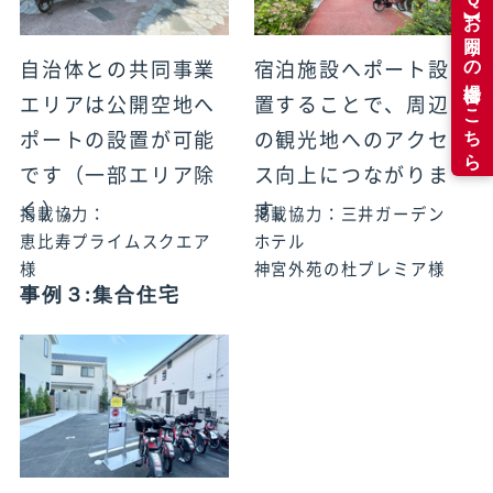
自治体との共同事業
宿泊施設へポート設
エリアは公開空地へ
置することで、周辺
ポートの設置が可能
の観光地へのアクセ
です（一部エリア除
ス向上につながりま
く）。
す。
掲載協力：
掲載協力：三井ガーデン
恵比寿プライムスクエア
ホテル
様
神宮外苑の杜プレミア様
事例３:集合住宅