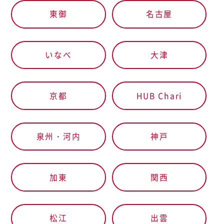
東御
名古屋
いなべ
大津
京都
HUB Chari
泉州・河内
神戸
加東
関西
松江
出雲