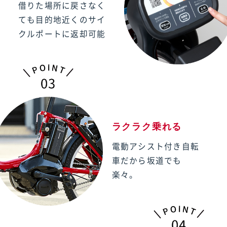
借りた場所に戻さなく
ても
目的地近くのサイ
クルポートに
返却可能
ラクラク乗れる
電動アシスト付き自転
車
だから坂道でも
楽々。