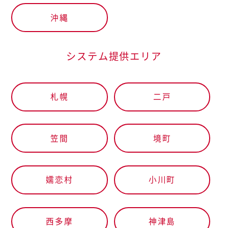
沖縄
システム提供エリア
札幌
二戸
笠間
境町
嬬恋村
小川町
西多摩
神津島