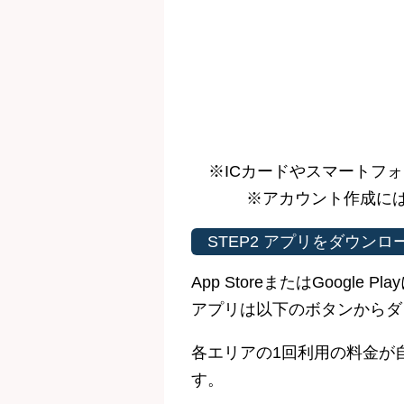
※ICカードやスマートフ
※アカウント作成には
STEP2 アプリをダウンロ
App StoreまたはGoo
アプリは以下のボタンからダ
各エリアの1回利用の料金が
す。